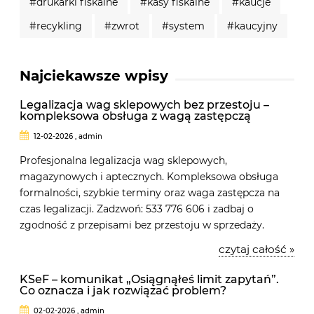
#drukarki fiskalne
#kasy fiskalne
#kaucje
#recykling
#zwrot
#system
#kaucyjny
Najciekawsze wpisy
Legalizacja wag sklepowych bez przestoju –
kompleksowa obsługa z wagą zastępczą
12-02-2026 , admin
Profesjonalna legalizacja wag sklepowych,
magazynowych i aptecznych. Kompleksowa obsługa
formalności, szybkie terminy oraz waga zastępcza na
czas legalizacji. Zadzwoń: 533 776 606 i zadbaj o
zgodność z przepisami bez przestoju w sprzedaży.
czytaj całość »
KSeF – komunikat „Osiągnąłeś limit zapytań”.
Co oznacza i jak rozwiązać problem?
02-02-2026 , admin