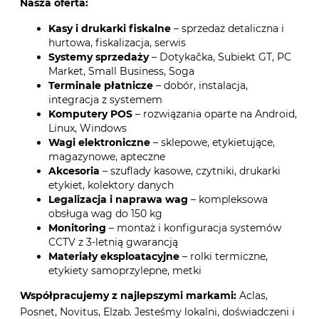
Nasza oferta:
Kasy i drukarki fiskalne
– sprzedaż detaliczna i
hurtowa, fiskalizacja, serwis
Systemy sprzedaży
– Dotykačka, Subiekt GT, PC
Market, Small Business, Soga
Terminale płatnicze
– dobór, instalacja,
integracja z systemem
Komputery POS
– rozwiązania oparte na Android,
Linux, Windows
Wagi elektroniczne
– sklepowe, etykietujące,
magazynowe, apteczne
Akcesoria
– szuflady kasowe, czytniki, drukarki
etykiet, kolektory danych
Legalizacja i naprawa wag
– kompleksowa
obsługa wag do 150 kg
Monitoring
– montaż i konfiguracja systemów
CCTV z 3-letnią gwarancją
Materiały eksploatacyjne
– rolki termiczne,
etykiety samoprzylepne, metki
Współpracujemy z najlepszymi markami:
Aclas,
Posnet, Novitus, Elzab. Jesteśmy lokalni, doświadczeni i