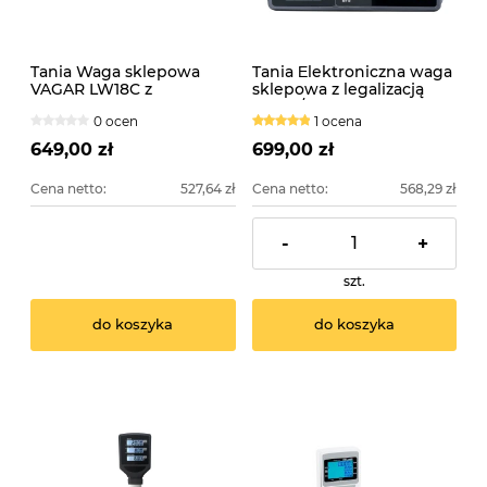
Tania Waga sklepowa
Tania Еlektroniczna waga
VAGAR LW18C z
sklepowa z legalizacją
legalizacją
BPS 6/15 kg
0 ocen
1 ocena
649,00 zł
699,00 zł
Cena netto:
527,64 zł
Cena netto:
568,29 zł
-
+
szt.
do koszyka
do koszyka