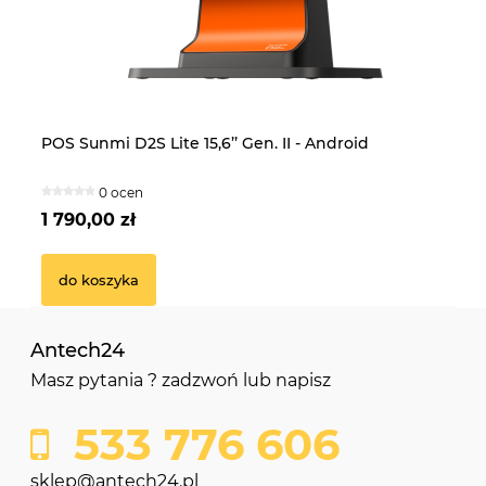
POS Sunmi D2S Lite 15,6’’ Gen. II - Android
ACLAS KOBRA_ON LAN
PO
Pa
0 ocen
5 ocen
1 790,00 zł
1 399,00 zł
4 
55
do koszyka
do koszyka
Antech24
Masz pytania ? zadzwoń lub napisz
533 776 606
sklep@antech24.pl