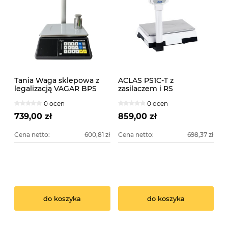
Tania Waga sklepowa z
ACLAS PS1C-T z
legalizacją VAGAR BPS
zasilaczem i RS
6/15kg z wysięgnikiem
0 ocen
0 ocen
739,00 zł
859,00 zł
Cena netto:
600,81 zł
Cena netto:
698,37 zł
do koszyka
do koszyka