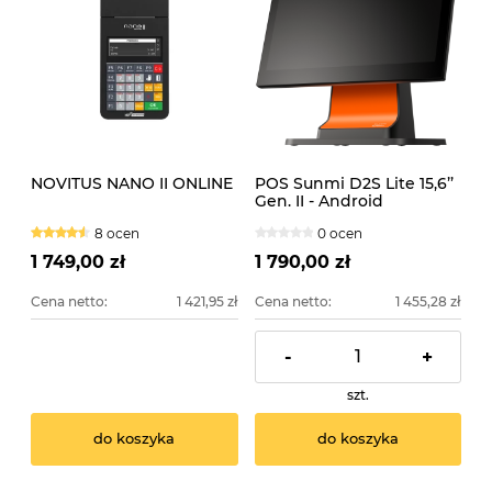
NOVITUS NANO II ONLINE
POS Sunmi D2S Lite 15,6’’
Gen. II - Android
8 ocen
0 ocen
1 749,00 zł
1 790,00 zł
Cena netto:
1 421,95 zł
Cena netto:
1 455,28 zł
-
+
szt.
do koszyka
do koszyka