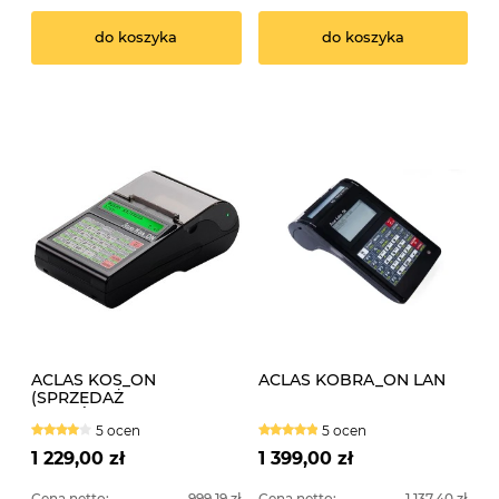
do koszyka
do koszyka
ACLAS KOS_ON
ACLAS KOBRA_ON LAN
(SPRZEDAŻ
ZAKOŃCZONA)
5 ocen
5 ocen
1 229,00 zł
1 399,00 zł
Cena netto:
999,19 zł
Cena netto:
1 137,40 zł