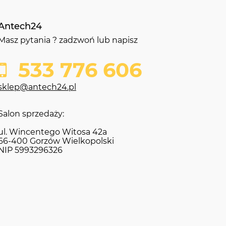
Antech24
Masz pytania ? zadzwoń lub napisz
533 776 606
sklep@antech24.pl
Salon sprzedaży:
ul. Wincentego Witosa 42a
66-400 Gorzów Wielkopolski
NIP 5993296326