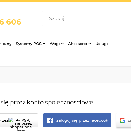
76 606
niczny
Systemy POS
Wagi
Akcesoria
Usługi
 się przez konto społecznościowe
przez
zaloguj się przez facebook
z