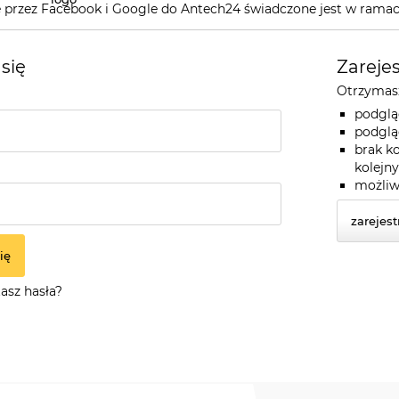
przez Facebook i Google do Antech24 świadczone jest w ramac
 się
Zarejes
Otrzymasz
podglą
podglą
brak k
kolejn
możliw
zarejest
ię
asz hasła?