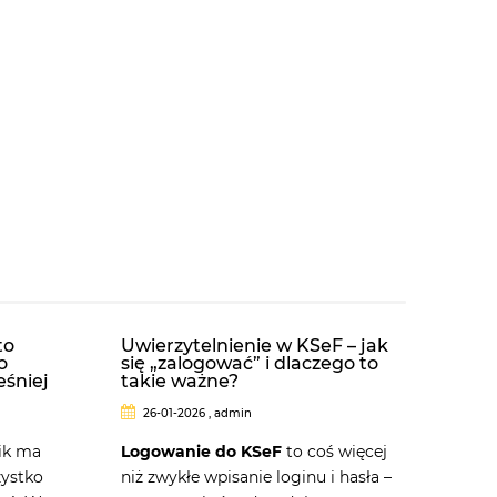
to
Uwierzytelnienie w KSeF – jak
o
się „zalogować” i dlaczego to
eśniej
takie ważne?
26-01-2026 , admin
ik ma
Logowanie do KSeF
to coś więcej
zystko
niż zwykłe wpisanie loginu i hasła –