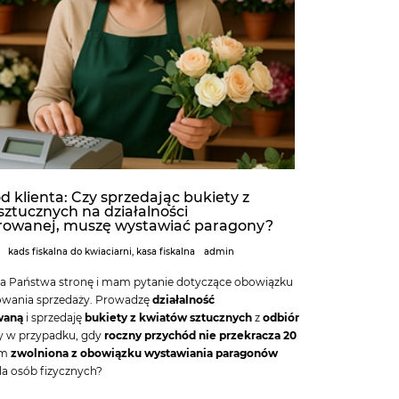
d klienta: Czy sprzedając bukiety z
ztucznych na działalności
trowanej, muszę wystawiać paragony?
kads fiskalna do kwiaciarni
,
kasa fiskalna
admin
na Państwa stronę i mam pytanie dotyczące obowiązku
wania sprzedaży. Prowadzę
działalność
waną
i sprzedaję
bukiety z kwiatów sztucznych
z
odbiór
zy w przypadku, gdy
roczny przychód nie przekracza 20
em
zwolniona z obowiązku wystawiania paragonów
la osób fizycznych?