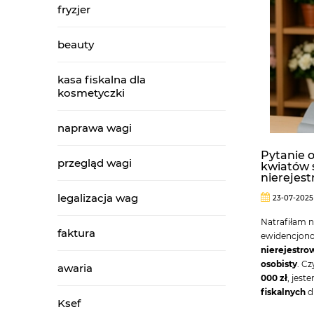
fryzjer
beauty
kasa fiskalna dla
kosmetyczki
naprawa wagi
Pytanie o
przegląd wagi
kwiatów s
nierejes
legalizacja wag
23-07-2025
Natrafiłam 
faktura
ewidencjono
nierejestro
osobisty
. C
awaria
000 zł
, jest
fiskalnych
d
Ksef