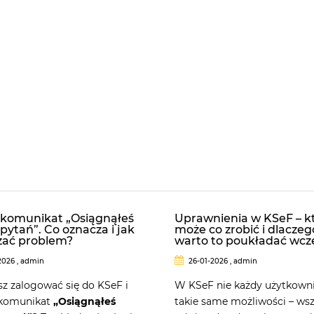
 komunikat „Osiągnąłeś
Uprawnienia w KSeF – k
apytań”. Co oznacza i jak
może co zrobić i dlaczeg
zać problem?
warto to poukładać wcz
026 , admin
26-01-2026 , admin
z zalogować się do KSeF i
W KSeF nie każdy użytkown
 komunikat
„Osiągnąłeś
takie same możliwości – ws