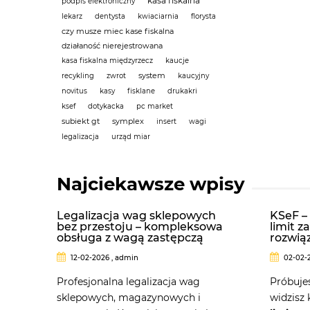
kasa fiskalna
podpis elektroniczny
lekarz
dentysta
kwiaciarnia
florysta
czy musze miec kase fiskalna
działaność nierejestrowana
kasa fiskalna międzyrzecz
kaucje
system
recykling
zwrot
kaucyjny
novitus
kasy
fisklane
drukakri
ksef
dotykacka
pc market
subiekt gt
symplex
insert
wagi
legalizacja
urząd miar
Najciekawsze wpisy
Legalizacja wag sklepowych
KSeF –
bez przestoju – kompleksowa
limit z
obsługa z wagą zastępczą
rozwią
12-02-2026 , admin
02-02-2
Profesjonalna legalizacja wag
Próbujes
sklepowych, magazynowych i
widzisz