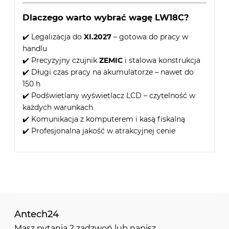
Dlaczego warto wybrać wagę LW18C?
✔️ Legalizacja do
XI.2027
– gotowa do pracy w
handlu
✔️ Precyzyjny czujnik
ZEMIC
i stalowa konstrukcja
✔️ Długi czas pracy na akumulatorze – nawet do
150 h
✔️ Podświetlany wyświetlacz LCD – czytelność w
każdych warunkach
✔️ Komunikacja z komputerem i kasą fiskalną
✔️ Profesjonalna jakość w atrakcyjnej cenie
Antech24
Masz pytania ? zadzwoń lub napisz