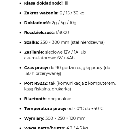
Klasa dokładności:
III
Zakres ważenia:
6 / 15 / 30 kg
Dokładność:
2g / 5g / 10g
Rozdzielczość:
1/3000
Szalka:
250 × 300 mm (stal nierdzewna)
Zasilanie:
sieciowe 12V / 1A lub
akumulatorowe 6V / 4Ah
Czas pracy:
do 90 godzin ciągłej pracy (do
150 h przerywanej)
Port RS232:
tak (komunikacja z komputerem,
kasą fiskalną, drukarką)
Bluetooth:
opcjonalnie
Temperatura pracy:
od -10°C do +40°C
Wymiary:
300 × 250 × 120 mm
Waga netto/brutto:
4,2 / 4,5 kg