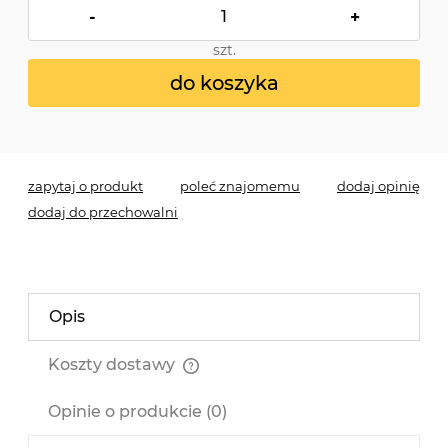
-
+
szt.
do koszyka
*
- Pole wymagane
zapytaj o produkt
poleć znajomemu
dodaj opinię
dodaj do przechowalni
Opis
Koszty dostawy
Cena nie zawiera ewentualnych kosztów płatności
Opinie o produkcie (0)