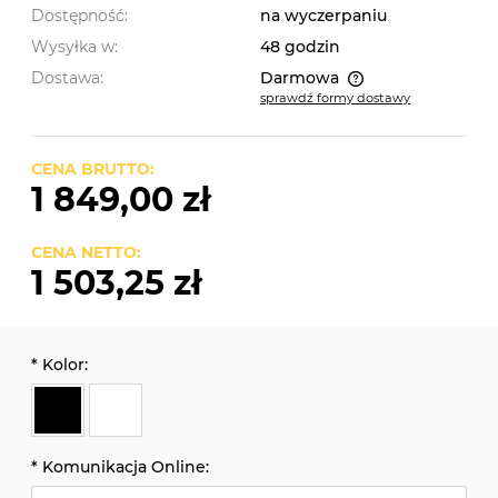
Dostępność:
na wyczerpaniu
Wysyłka w:
48 godzin
Dostawa:
Darmowa
sprawdź formy dostawy
Cena nie zawiera ewentualnych kosztów płatności
CENA BRUTTO:
1 849,00 zł
CENA NETTO:
1 503,25 zł
*
Kolor:
*
Komunikacja Online: