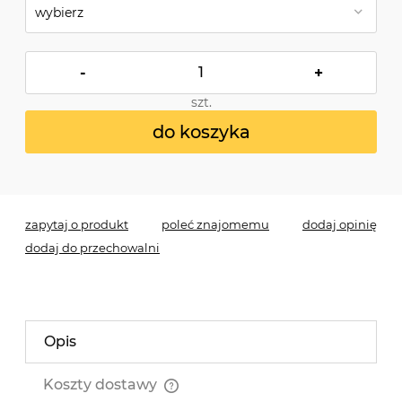
-
+
szt.
do koszyka
*
- Pole wymagane
zapytaj o produkt
poleć znajomemu
dodaj opinię
dodaj do przechowalni
Opis
Koszty dostawy